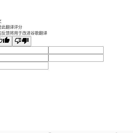
文
对此翻译评分
的反馈将用于改进谷歌翻译