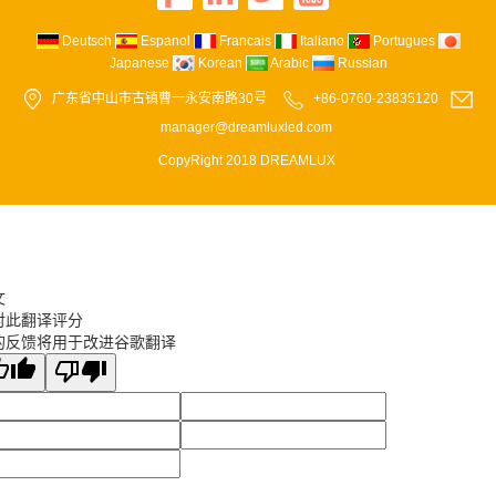
Deutsch
Espanol
Francais
Italiano
Portugues
Japanese
Korean
Arabic
Russian
广东省中山市古镇曹一永安南路30号
+86-0760-23835120
manager@dreamluxled.com
CopyRight 2018 DREAMLUX
文
对此翻译评分
的反馈将用于改进谷歌翻译